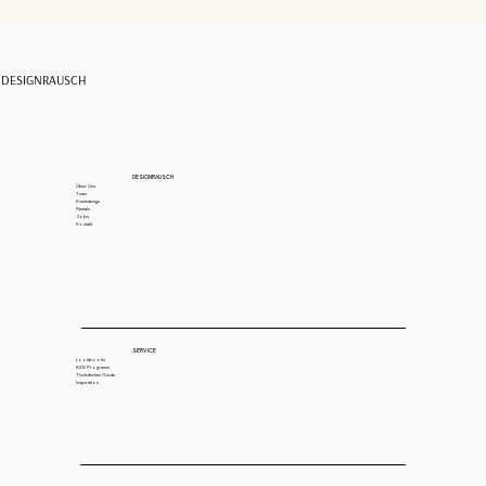
DESIGNRAUSCH
DESIGNRAUSCH
Über Uns
Team
Eventdesign
Rentals
Jobs
Kontakt
SERVICE
Lookbooks
B2B Programm
Tischdecken Guide
Inspiration