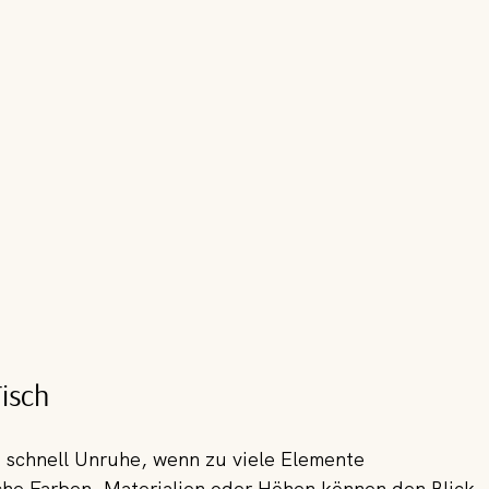
isch
 schnell Unruhe, wenn zu viele Elemente 
che Farben, Materialien oder Höhen können den Blick 