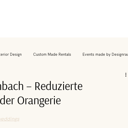
terior Design
Custom Made Rentals
Events made by Designra
nbach – Reduzierte
der Orangerie
weddings