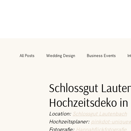
All Posts
Wedding Design
Business Events
In
Schlossgut Laute
Hochzeitsdeko in 
Location: 
Schlossgut Lautenbach
Hochzeitsplaner: 
pinkdot-unique
Fotografie: 
Hannahflickfotografie