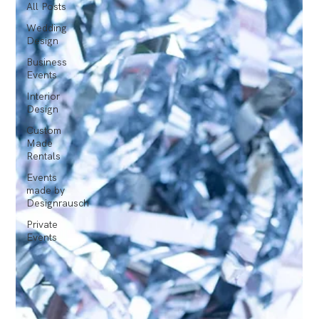
All Posts
Wedding
Design
Business
Events
Interior
Design
Custom
Made
Rentals
Events
made by
Designrausch
Private
Events