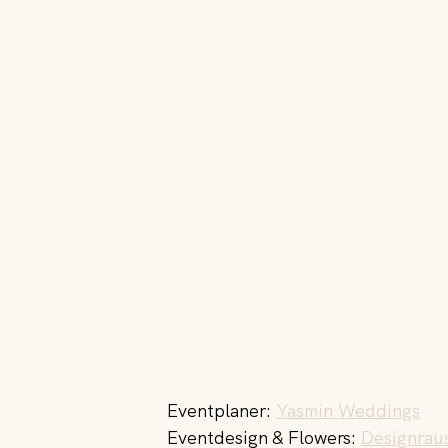
Eventplaner: 
Yasmin Weddings
Eventdesign & Flowers: 
Designrau